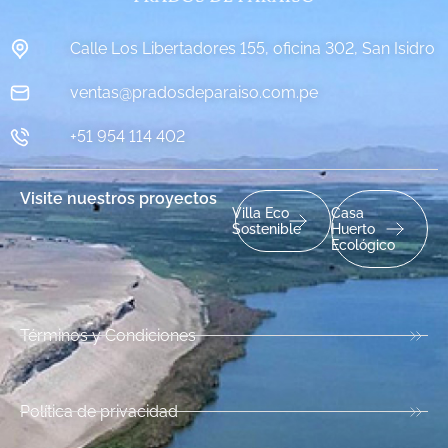
Calle Los Libertadores 155, oficina 302, San Isidro
ventas@pradosdeparaiso.com.pe
+51 954 114 402
Visite nuestros proyectos
Villa Eco
Casa
Sostenible
Huerto
Ecológico
Términos y Condiciones
Política de privacidad