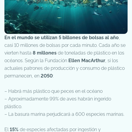
En el mundo se utilizan 5 billones de bolsas al año
,
casi 10 millones de bolsas por cada minuto. Cada año se
vierten hasta
8 millones
de toneladas de plástico en los
océanos. Según la Fundación
Ellen MacArthur
, si los
actuales patrones de producción y consumo de plástico
permanecen, en
2050
:
– Habrá más plástico que peces en el océano
– Aproximadamente 99% de aves habrán ingerido
plástico.
– La basura marina perjudicará a 600 especies marinas.
El
15%
de especies afectadas por ingestión y