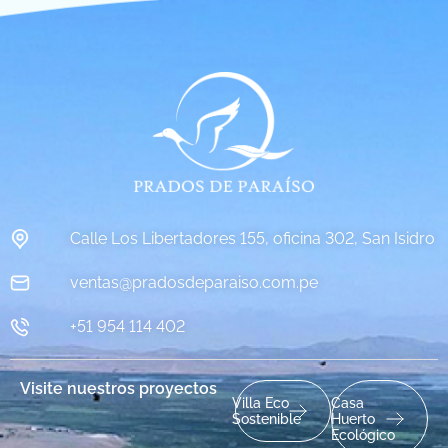
Calle Los Libertadores 155, oficina 302, San Isidro
ventas@pradosdeparaiso.com.pe
+51 954 114 402
Visite nuestros proyectos
Villa Eco
Casa
Sostenible
Huerto
Ecológico